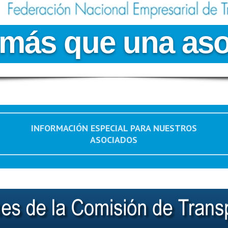
m
á
s
q
u
e
u
n
a
a
s
INFORMACIÓN ESPECIAL PARA NUESTROS
ASOCIADOS