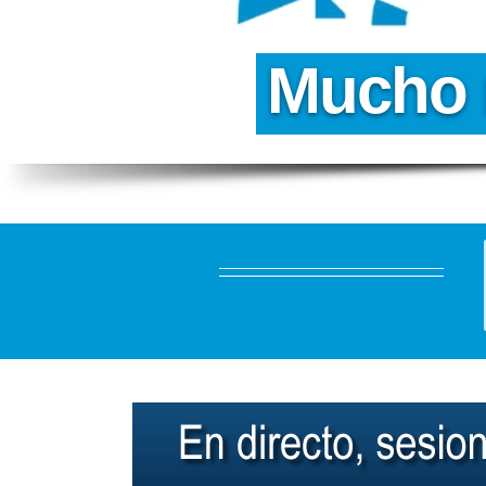
M
u
c
h
o