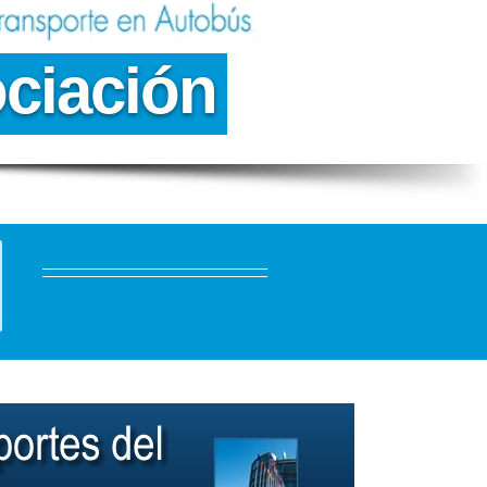
o
c
i
a
c
i
ó
n