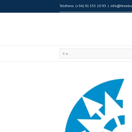
Teléfono: (+34) 91 555 20 93
|
info@fenebu
Ir a...