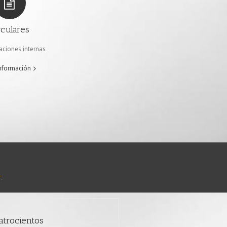
rculares
ciones internas
nformación
.
atrocientos