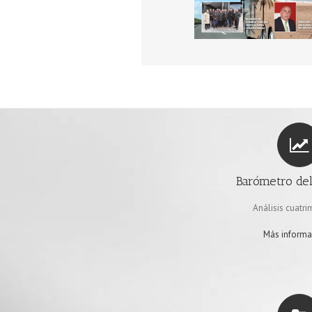
64 LABORAL
72 OPERADORES
76 INDUSTRIA
Barómetro de
Análisis cuatri
Más informa