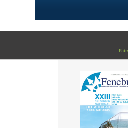
Entr
REVISTA FENEBUS Nº 20
Sumario
04 SUMARIO
06 PRIMERA PLANA
12 NACIONAL
28 CONFEBUS
30 AUTONOMÍAS
36 ESTACIÓN DE AUTOBU
40 ASOCIACIONES TERRITOR
46 UNIÓN EUROPEA