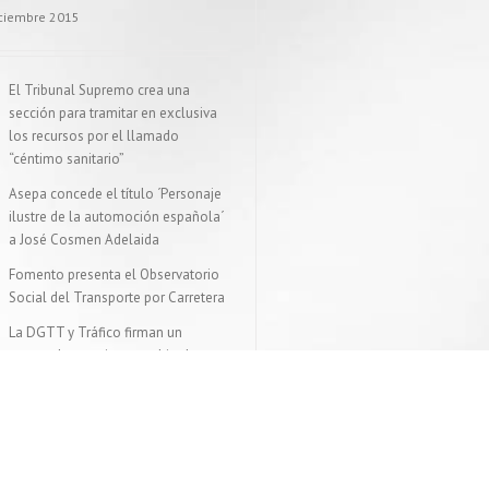
iciembre 2015
El Tribunal Supremo crea una
sección para tramitar en exclusiva
los recursos por el llamado
“céntimo sanitario”
Asepa concede el título ´Personaje
ilustre de la automoción española´
a José Cosmen Adelaida
Fomento presenta el Observatorio
Social del Transporte por Carretera
La DGTT y Tráfico firman un
protocolo para intercambio de
información sobre vehículos
sancionados
VER MÁS