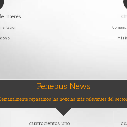
e Interés
Ci
umentación
Comunica
ción
Más i
Fenebus News
Semanalmente repasamos las noticias más relevantes del sector
cuatrocientos uno
cu