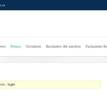
s.es
ews
Prensa
Circulares
Barómetro del autobús
Parlamento E
ido. -
login