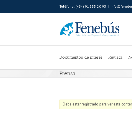
Teléfono: (+34) 91 555 20 93
|
info@fenebu
Documentos de interés
Revista
N
Prensa
Debe estar registrado para ver este conten